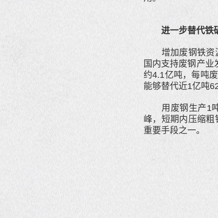
进一步替代铁
增加废钢铁资源
国内支持废钢产业
约4.1亿吨，每吨
能够替代近1亿吨6
用废钢生产1吨钢
峰，短期内压缩粗
重要手段之一。